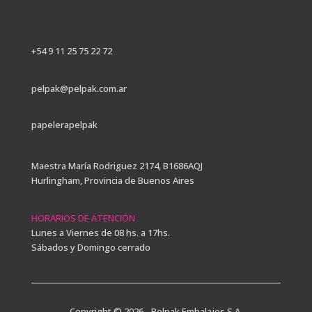
+54 9 11 25 75 22 72
pelpak@pelpak.com.ar
papelerapelpak
Maestra María Rodriguez 2174, B1686AQJ
Hurlingham, Provincia de Buenos Aires
HORARIOS DE ATENCIÓN
Lunes a Viernes de 08 hs. a 17hs.
Sábados y Domingo cerrado
Copyright © 2026 - Pelpak Embalajes S.A.